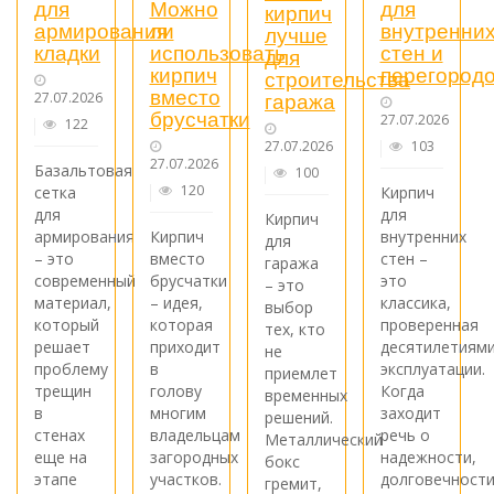
для
Можно
для
кирпич
армирования
ли
внутренни
лучше
кладки
использовать
стен и
для
кирпич
перегородо
строительства
вместо
гаража
27.07.2026
брусчатки
27.07.2026
122
27.07.2026
103
27.07.2026
Базальтовая
100
120
сетка
Кирпич
для
для
Кирпич
армирования
Кирпич
внутренних
для
– это
вместо
стен –
гаража
современный
брусчатки
это
– это
материал,
– идея,
классика,
выбор
который
которая
проверенная
тех, кто
решает
приходит
десятилетиям
не
проблему
в
эксплуатации.
приемлет
трещин
голову
Когда
временных
в
многим
заходит
решений.
стенах
владельцам
речь о
Металлический
еще на
загородных
надежности,
бокс
этапе
участков.
долговечност
гремит,