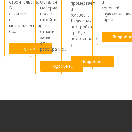
строительства.
Остался
и
промерзает
В
материал
хорошей
и
отличие
после
звукоизоляции
ржавеет.
от
стройки,
кирпи..
Каркасная
металлической,
есть
постройка
ба..
старый
требует
Подробне
запас
постоянного
от
у..
Подробнее
разобранно..
Подробнее
Подробнее