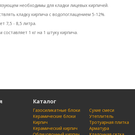
язующем необходимы для кладки лицевых кирпичей.
твлять кладку кирпича с водопоглащением 5-12%.
т 7,5 - 8,5 литра.
 составляет 1 кг на 1 штуку кирпича.
я
Каталог
Газосиликатные блоки
Сухие смеси
Керамические блоки
Утеплитель
Кирпич
Тротуарная плитка
Керамический кирпич
Арматура
Облицовочный кирпич
Кладочная сетка