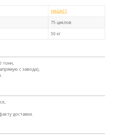
HAGAST
75 циклов
50 кг
0 тонн,
апрямую с завода),
.
се,
факту доставки.