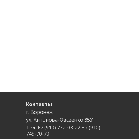
Контакты
г. Воронеж
ул. Антонова-Овсеенко
35У
Тел.
+7 (910) 732-03-22
+7 (910)
749-70-70