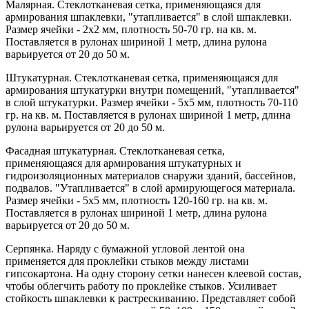
Малярная. Стеклотканевая сетка, применяющаяся для
армирования шпаклевки, "утапливается" в слой шпаклевки.
Размер ячейки - 2x2 мм, плотность 50-70 гр. на кв. м.
Поставляется в рулонах шириной 1 метр, длина рулона
варьируется от 20 до 50 м.
Штукатурная. Стеклотканевая сетка, применяющаяся для
армирования штукатурки внутри помещений, "утапливается"
в слой штукатурки. Размер ячейки - 5x5 мм, плотность 70-110
гр. на кв. м. Поставляется в рулонах шириной 1 метр, длина
рулона варьируется от 20 до 50 м.
Фасадная штукатурная. Стеклотканевая сетка,
применяющаяся для армирования штукатурных и
гидроизоляционных материалов снаружи зданий, бассейнов,
подвалов. "Утапливается" в слой армирующегося материала.
Размер ячейки - 5x5 мм, плотность 120-160 гр. на кв. м.
Поставляется в рулонах шириной 1 метр, длина рулона
варьируется от 20 до 50 м.
Серпянка. Наряду с бумажной угловой лентой она
применяется для проклейки стыков между листами
гипсокартона. На одну сторону сетки нанесен клеевой состав,
чтобы облегчить работу по проклейке стыков. Усиливает
стойкость шпаклевки к растрескиванию. Представляет собой