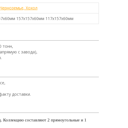
 Черноземье, Хохол
57х60мм 157х157х60мм 117х157х60мм
0 тонн,
апрямую с завода),
.
се,
факту доставки.
д. Коллекцию составляют 2 прямоугольные и 1