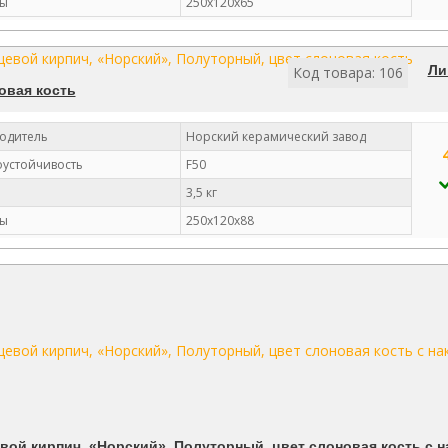
ы
250х120х65
Ли
Код товара: 106
овая кость
одитель
Норский керамический завод
устойчивость
F50
3,5 кг
ы
250х120х88
вой кирпич, «Норский», Полуторный, цвет слоновая кость с н