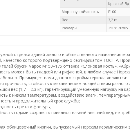
Красный Яр
Морозоустойчивость
F100
Вес
3,2 кг
Размеры
250х120х65
ружной отделки зданий жилого и общественного назначения мо
й, качество которого подтверждено сертификатом ГОСТ Р. Про
телей бруски марок М150–175 оттенка «Слоновая кость», «Абрик
ость может быть гладкой или рифленой, в любом случае Норски
табельно. Преимуществами данного стройматериала являются:
ая прочность, стойкость к механическим воздействиям разного 
ьшой вес (1,7 – 2,3 кг), гарантирующий умеренную нагрузку на ка
ость к низким температурам, воздействию влаги, температурны
жность и продолжительный срок службы;
одность цвета и фактуры;
бность годами сохранять привлекательный внешний вид, не треб
вая облицовочный кирпич, выпускаемый Норским керамическим з