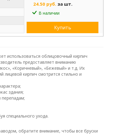
24.50 руб.
за шт.
В наличии
Купить
жет использоваться облицовочный кирпич
изводитель предоставляет вниманию
ос», «Коричневый», «Бежевый» и т.д. Их
й лицевой кирпич смотрится стильно и
характера;
ркас здания;
м перепадам;
уя специального ухода.
аводом, обратите внимание, чтобы все бруски