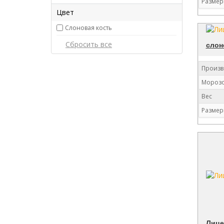
Размер
Цвет
Слоновая кость
слон
Произв
Морозо
Вес
Размер
Лице