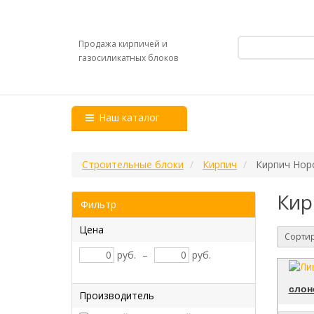
Продажа кирпичей и
газосиликатных блоков
Наш каталог
Строительные блоки
Кирпич
Кирпич Нор
Кир
Фильтр
Цена
Сортир
руб.
–
руб.
слон
Производитель