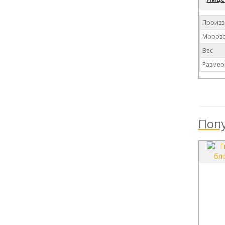
Произв
Морозо
Вес
Размер
Попу