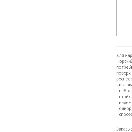
Для на
Норски
потреби
поверхн
респек
- высок
- небол
- стойк
- наде
- однор
- спосо
Заказы