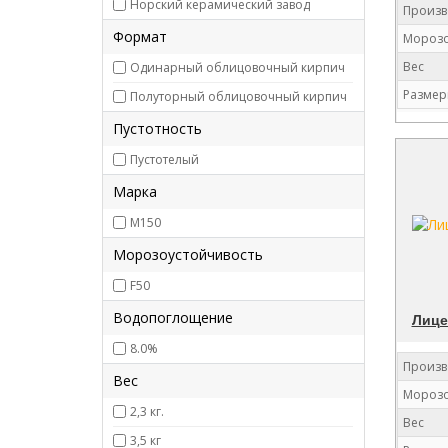
Норский керамический завод
Произв
Формат
Морозо
Вес
Одинарный облицовочный кирпич
Размер
Полуторный облицовочный кирпич
Пустотность
Пустотелый
Марка
М150
Морозоустойчивость
F50
Водопоглощение
Лице
8.0%
Произв
Вес
Морозо
2,3 кг.
Вес
3,5 кг