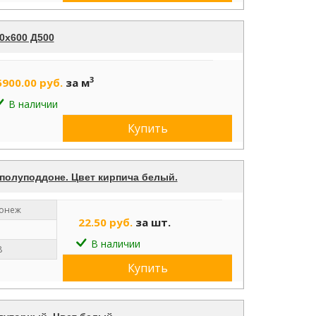
0х600 Д500
3
5900.00 руб.
за м
В наличии
Купить
 полуподдоне. Цвет кирпича белый.
ронеж
22.50 руб.
за шт.
В наличии
8
Купить