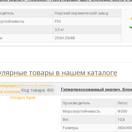
одитель
Норский керамический завод
устойчивость
F50
3,5 кг
ы
250х120х88
лярные товары в нашем каталоге
Гиперпрессованный кирпич, блок
Код товара: 450
Производитель
Литос
Морозоустойчивость
Ф300
Вес
10,8
Размеры
360х360