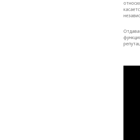
относил
касаетс
независ
Отдавая
функцио
репутац