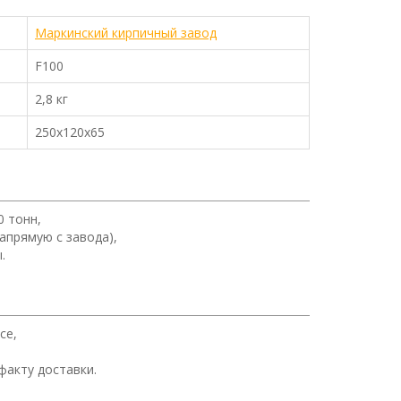
Маркинский кирпичный завод
F100
2,8 кг
250х120х65
0 тонн,
апрямую с завода),
.
се,
факту доставки.