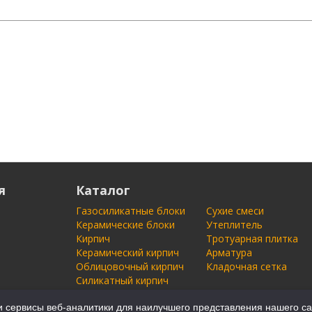
я
Каталог
Газосиликатные блоки
Сухие смеси
Керамические блоки
Утеплитель
Кирпич
Тротуарная плитка
Керамический кирпич
Арматура
Облицовочный кирпич
Кладочная сетка
Силикатный кирпич
 сервисы веб-аналитики для наилучшего представления нашего са