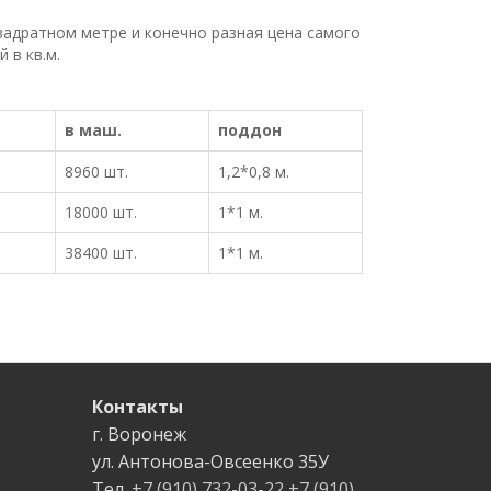
адратном метре и конечно разная цена самого
 в кв.м.
в маш.
поддон
8960 шт.
1,2*0,8 м.
18000 шт.
1*1 м.
38400 шт.
1*1 м.
Контакты
г. Воронеж
ул. Антонова-Овсеенко
35У
Тел.
+7 (910) 732-03-22
+7 (910)