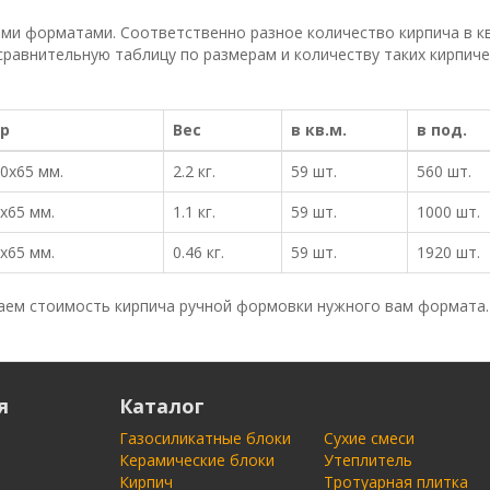
ми форматами. Соответственно разное количество кирпича в кв
сравнительную таблицу по размерам и количеству таких кирпичей
р
Вес
в кв.м.
в под.
0x65 мм.
2.2 кг.
59 шт.
560 шт.
x65 мм.
1.1 кг.
59 шт.
1000 шт.
x65 мм.
0.46 кг.
59 шт.
1920 шт.
ем стоимость кирпича ручной формовки нужного вам формата.
я
Каталог
Газосиликатные блоки
Сухие смеси
Керамические блоки
Утеплитель
Кирпич
Тротуарная плитка