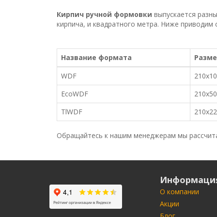
Кирпич ручной формовки
выпускается разны
кирпича, и квадратного метра. Ниже приводим 
Название формата
Разме
WDF
210x10
EcoWDF
210x50
TlWDF
210x22
Обращайтесь к нашим менеджерам мы рассчита
Информаци
О компании
Акции
Блог