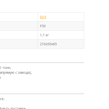
БКЗ
F50
1,1 кг
210x50x65
0 тонн,
апрямую с завода),
.
се,
факту доставки.