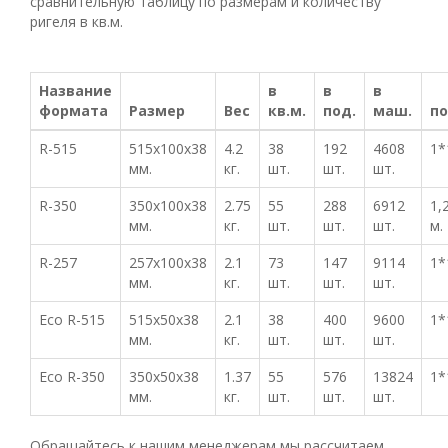
сравнительную таблицу по размерам и количеству
ригеля в кв.м.
Название
в
в
в
формата
Размер
Вес
кв.м.
под.
маш.
п
R-515
515x100x38
4.2
38
192
4608
1*
мм.
кг.
шт.
шт.
шт.
R-350
350x100x38
2.75
55
288
6912
1,
мм.
кг.
шт.
шт.
шт.
м.
R-257
257x100x38
2.1
73
147
9114
1*
мм.
кг.
шт.
шт.
шт.
Eco R-515
515x50x38
2.1
38
400
9600
1*
мм.
кг.
шт.
шт.
шт.
Eco R-350
350x50x38
1.37
55
576
13824
1*
мм.
кг.
шт.
шт.
шт.
Обращайтесь к нашим менеджерам мы рассчитаем