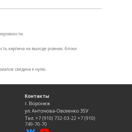
неровности.
сть кирпича на выходе ровная, блоки
иалов сведена к нулю.
Контакты
г. Воронеж
ул. Антонова-Овсеенко
35У
Тел.
+7 (910) 732-03-22
+7 (910)
749-70-70