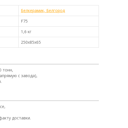
Белкерамик, Белгород
F75
1,6 кг
250х85х65
0 тонн,
апрямую с завода),
.
се,
факту доставки.