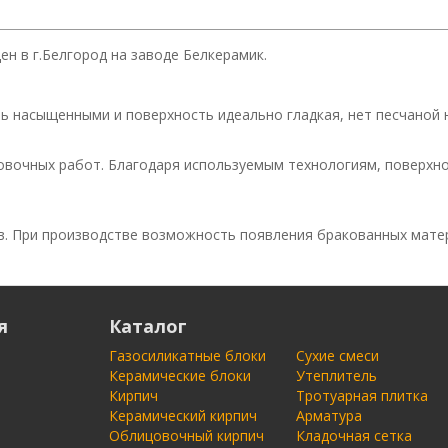
н в г.Белгород на заводе Белкерамик.
ь насыщенными и поверхность идеально гладкая, нет песчаной 
вочных работ. Благодаря используемым технологиям, поверхно
в. При производстве возможность появления бракованных матер
я
Каталог
Газосиликатные блоки
Сухие смеси
Керамические блоки
Утеплитель
Кирпич
Тротуарная плитка
Керамический кирпич
Арматура
Облицовочный кирпич
Кладочная сетка