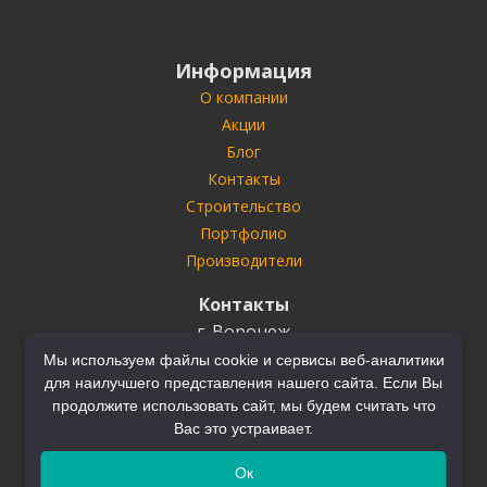
Информация
О компании
Акции
Блог
Контакты
Строительство
Портфолио
Производители
Контакты
г. Воронеж
ул. Антонова-Овсеенко
35У
Мы используем файлы cookie и сервисы веб-аналитики
для наилучшего представления нашего сайта. Если Вы
Тел.
+7 (910) 732-03-22
+7 (910) 749-70-70
продолжите использовать сайт, мы будем считать что
Вас это устраивает.
Ок