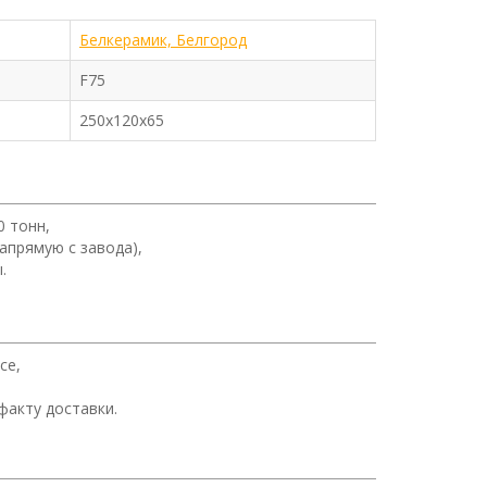
Белкерамик, Белгород
F75
250х120х65
0 тонн,
апрямую с завода),
.
се,
факту доставки.