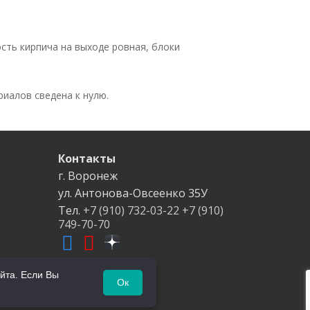
сть кирпича на выходе ровная, блоки
иалов сведена к нулю.
Контакты
г. Воронеж
ул. Антонова-Овсеенко
35У
Тел.
+7 (910) 732-03-22
+7 (910)
749-70-70
йта. Если Вы
Ок