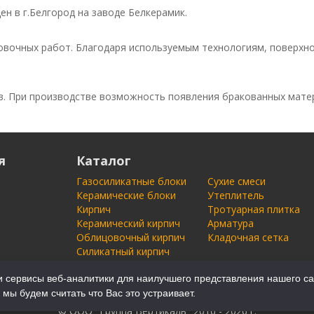
н в г.Белгород на заводе Белкерамик.
вочных работ. Благодаря используемым технологиям, поверхно
в. При производстве возможность появления бракованных матер
я
Каталог
Газосиликатные блоки
Сухие смеси
Керамические блоки
Утеплитель
Кирпич
Тротуарная плитка
Керамический кирпич
Арматура
Облицовочный кирпич
Кладочная сетка
Силикатный кирпич
 сервисы веб-аналитики для наилучшего представления нашего са
 мы будем считать что Вас это устраивает.
© ООО "Группа Вертикаль" 2016 - 2026 г.