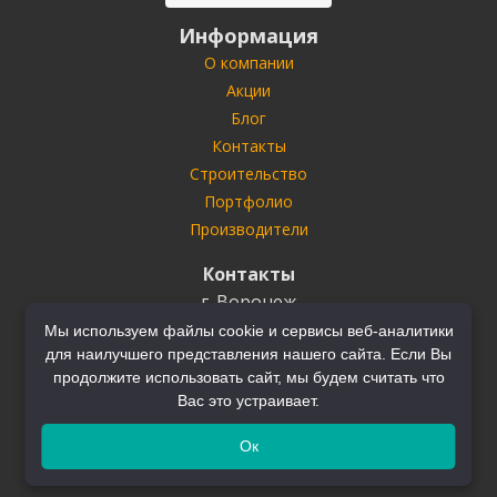
Информация
О компании
Акции
Блог
Контакты
Строительство
Портфолио
Производители
Контакты
г. Воронеж
ул. Антонова-Овсеенко
35У
Мы используем файлы cookie и сервисы веб-аналитики
для наилучшего представления нашего сайта. Если Вы
Тел.
+7 (910) 732-03-22
+7 (910) 749-70-70
продолжите использовать сайт, мы будем считать что
Вас это устраивает.
Ок
© ООО "Группа Вертикаль" 2016 - 2026 г.