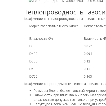
Теплопроводность газоси
Коэффициент теплопроводности газосиликатных б
Марка газосиликатного блока
Показатель т
Влажность 0%
Влажность 4
D300
0.072
D400
0.094
D500
0.12
D600
0.14
D700
0.165
Коэффициент проводимости тепла газосиликата з
Размеры блока: более толстый кирпич имее
Влажность: при впитывании влаги материал
влажностью допускается только при устрой
Структура блока: чем больше воздушных по