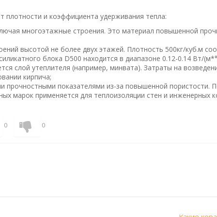
т плотности и коэффициента удерживания тепла:
ключая многоэтажные строения. Это материал повышенной проч
ений высотой не более двух этажей. Плотность 500кг/куб.м со
иликатного блока D500 находится в диапазоне 0.12-0.14 Вт/(м*
ся слой утеплителя (например, минвата). Затраты на возведени
овании кирпича;
и прочностными показателями из-за повышенной пористости. П
ных марок применяется для теплоизоляции стен и инженерных к
0
0
Какие кер