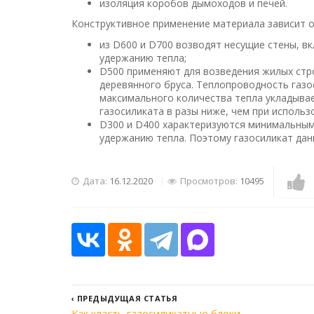
изоляция коробов дымоходов и печей.
Конструктивное применение материала зависит о
из D600 и D700 возводят несущие стены, в
удержанию тепла;
D500 применяют для возведения жилых стро
деревянного бруса. Теплопроводность газос
максимального количества тепла укладывает
газосиликата в разы ниже, чем при использ
D300 и D400 характеризуются минимальным
удержанию тепла. Поэтому газосиликат дан
Дата:
16.12.2020
Просмотров:
10495
‹
ПРЕДЫДУЩАЯ СТАТЬЯ
Как класть газосиликатные блоки