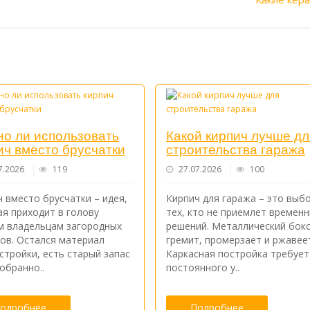
о ли использовать
Какой кирпич лучше дл
ич вместо брусчатки
строительства гаража
7.2026
119
27.07.2026
100
 вместо брусчатки – идея,
Кирпич для гаража – это выб
ая приходит в голову
тех, кто не приемлет времен
м владельцам загородных
решений. Металлический бок
ков. Остался материал
гремит, промерзает и ржавее
стройки, есть старый запас
Каркасная постройка требует
обранно..
постоянного у..
одробнее
Подробнее