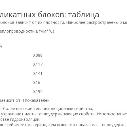
ликатных блоков: таблица
локов зависит от их плотности. Наиболее распространены 5 м
еплопроводности Вт/(м*°С)
%
0.088
0.117
0.141
0.16
0.192
ависит от 4 показателей:
т более высокие теплоизоляционные свойства;
 утрачивает часть теплоудерживающих свойств. Использование
стве гидроизоляции;
лостей имеет материал, тем выше его показатель теплоудержан