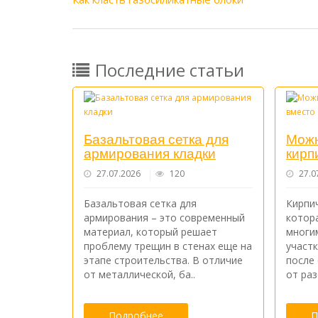
Последние статьи
Базальтовая сетка для
Можн
армирования кладки
кирп
27.07.2026
120
27.0
Базальтовая сетка для
Кирпич
армирования – это современный
котор
материал, который решает
многи
проблему трещин в стенах еще на
участ
этапе строительства. В отличие
после 
от металлической, ба..
от раз
Подробнее
П