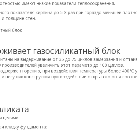
лотностью имеют низкие показатели теплосохранения.
го показателя кирпича до 5-8 раз при гораздо меньшей плотнос
 и толщине стен.
рживает газосиликатный блок
читаны на выдерживание от 35 до 75 циклов замерзания и оттаи
 производителей увеличить этот параметр до 100 циклов.
одвержен горению, при воздействии температуры более 400°С 
 и несущих конструкция при воздействии открытого огня соотв
иликата
и целями:
я кладку фундамента;