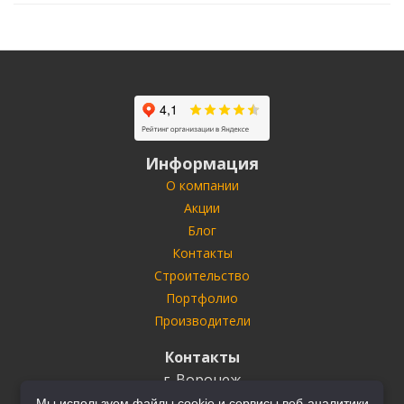
Информация
О компании
Акции
Блог
Контакты
Строительство
Портфолио
Производители
Контакты
г. Воронеж
ул. Антонова-Овсеенко
35У
Мы используем файлы cookie и сервисы веб-аналитики