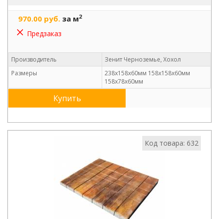
2
970.00 руб.
за м
Предзаказ
Производитель
Зенит Черноземье, Хохол
Размеры
238х158х60мм 158х158х60мм
158х78х60мм
Купить
Код товара: 632