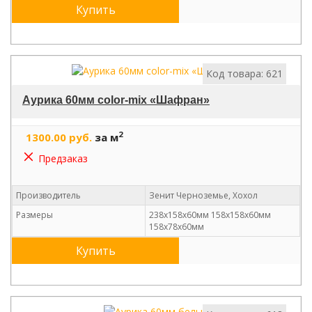
Купить
Код товара: 621
Аурика 60мм color-mix «Шафран»
2
1300.00 руб.
за м
Предзаказ
Производитель
Зенит Черноземье, Хохол
Размеры
238х158х60мм 158х158х60мм
158х78х60мм
Купить