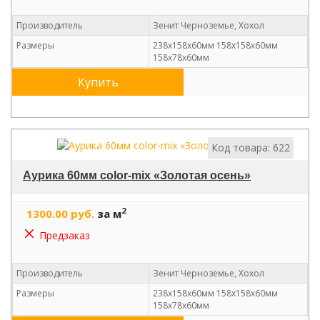
Производитель
Зенит Черноземье, Хохол
Размеры
238х158х60мм 158х158х60мм
158х78х60мм
Купить
Код товара: 622
Аурика 60мм color-mix «Золотая осень»
2
1300.00 руб.
за м
Предзаказ
Производитель
Зенит Черноземье, Хохол
Размеры
238х158х60мм 158х158х60мм
158х78х60мм