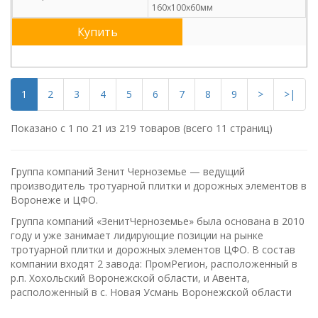
160х100х60мм
Купить
1
2
3
4
5
6
7
8
9
>
>|
Показано с 1 по 21 из 219 товаров (всего 11 страниц)
Группа компаний Зенит Черноземье — ведущий
производитель тротуарной плитки и дорожных элементов в
Воронеже и ЦФО.
Группа компаний «ЗенитЧерноземье» была основана в 2010
году и уже занимает лидирующие позиции на рынке
тротуарной плитки и дорожных элементов ЦФО. В состав
компании входят 2 завода: ПромРегион, расположенный в
р.п. Хохольский Воронежской области, и Авента,
расположенный в с. Новая Усмань Воронежской области