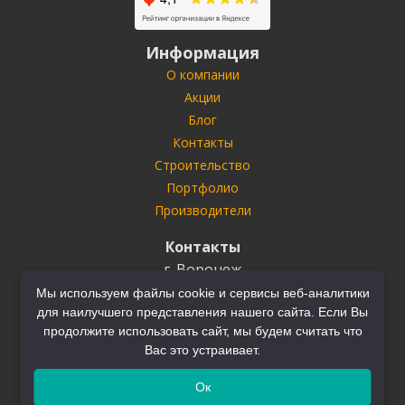
Информация
О компании
Акции
Блог
Контакты
Строительство
Портфолио
Производители
Контакты
г. Воронеж
ул. Антонова-Овсеенко
35У
Мы используем файлы cookie и сервисы веб-аналитики
для наилучшего представления нашего сайта. Если Вы
Тел.
+7 (910) 732-03-22
+7 (910) 749-70-70
продолжите использовать сайт, мы будем считать что
Вас это устраивает.
Ок