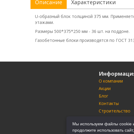
Описание
Характеристики
U-образный блок толщиной 375 мм. Применяет
этажами.
Размеры 500*375*250 мм - 36 шт. на поддоне.
Газобетонные блоки производятся по ГОСТ 313
Информаци
О компании
Акции
Блог
Контакты
Строительство
Портфолио
Мы используем файлы cookie и
Производители
продолжите использовать сайт,