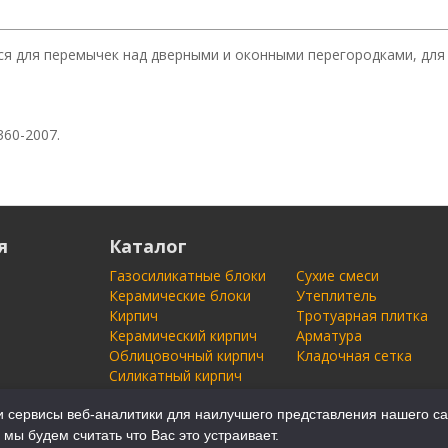
ся для перемычек над дверными и оконными перегородками, для
60-2007.
я
Каталог
Газосиликатные блоки
Сухие смеси
Керамические блоки
Утеплитель
Кирпич
Тротуарная плитка
Керамический кирпич
Арматура
Облицовочный кирпич
Кладочная сетка
Силикатный кирпич
 сервисы веб-аналитики для наилучшего представления нашего са
 мы будем считать что Вас это устраивает.