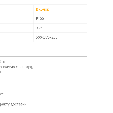
ВКБлок
F100
9 кг
500х375х250
0 тонн,
апрямую с завода),
.
се,
факту доставки.