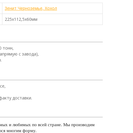
Зенит Черноземье, Хохол
225x112,5x60мм
0 тонн,
апрямую с завода),
.
се,
факту доставки.
емых и любимых по всей стране. Мы производим
уюся многим форму.