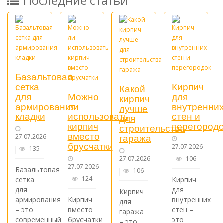
Последние статьи
Базальтовая
сетка
Кирпич
Какой
для
Можно
для
кирпич
армирования
ли
внутренни
лучше
кладки
использовать
стен и
для
кирпич
перегородо
строительства
вместо
гаража
27.07.2026
брусчатки
27.07.2026
135
27.07.2026
106
27.07.2026
Базальтовая
106
124
сетка
Кирпич
для
для
Кирпич
армирования
Кирпич
внутренних
для
– это
вместо
стен –
гаража
современный
брусчатки
это
– это