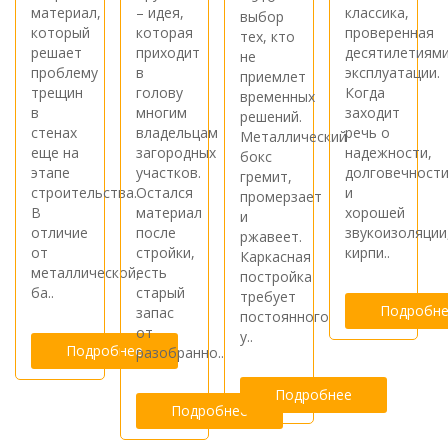
материал,
– идея,
классика,
выбор
который
которая
проверенная
тех, кто
решает
приходит
десятилетиям
не
проблему
в
эксплуатации.
приемлет
трещин
голову
Когда
временных
в
многим
заходит
решений.
стенах
владельцам
речь о
Металлический
еще на
загородных
надежности,
бокс
этапе
участков.
долговечност
гремит,
строительства.
Остался
и
промерзает
В
материал
хорошей
и
отличие
после
звукоизоляции
ржавеет.
от
стройки,
кирпи..
Каркасная
металлической,
есть
постройка
ба..
старый
требует
Подробне
запас
постоянного
от
у..
Подробнее
разобранно..
Подробнее
Подробнее