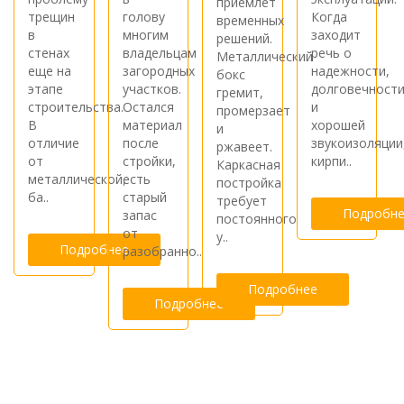
приемлет
трещин
голову
Когда
временных
в
многим
заходит
решений.
стенах
владельцам
речь о
Металлический
еще на
загородных
надежности,
бокс
этапе
участков.
долговечност
гремит,
строительства.
Остался
и
промерзает
В
материал
хорошей
и
отличие
после
звукоизоляции
ржавеет.
от
стройки,
кирпи..
Каркасная
металлической,
есть
постройка
ба..
старый
требует
Подробне
запас
постоянного
от
у..
Подробнее
разобранно..
Подробнее
Подробнее