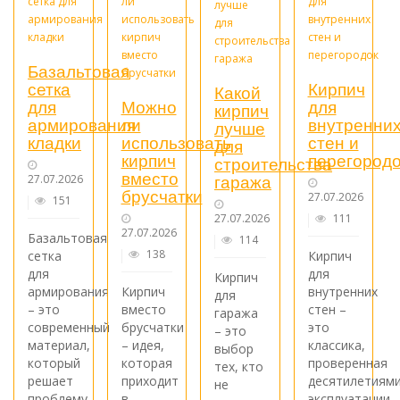
Базальтовая
сетка
Кирпич
Какой
для
Можно
для
кирпич
армирования
ли
внутренни
лучше
кладки
использовать
стен и
для
кирпич
перегородо
строительства
вместо
гаража
27.07.2026
брусчатки
27.07.2026
151
27.07.2026
111
27.07.2026
Базальтовая
114
138
сетка
Кирпич
для
для
Кирпич
армирования
Кирпич
внутренних
для
– это
вместо
стен –
гаража
современный
брусчатки
это
– это
материал,
– идея,
классика,
выбор
который
которая
проверенная
тех, кто
решает
приходит
десятилетиям
не
проблему
в
эксплуатации.