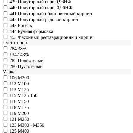
439
Полуторный евро 0,96НФ
440
Полуторный евро, 0,96НФ
441
Полуторный облицовочный кирпич
442
Полуторный рядовой кирпич
443
Ригель
444
Ручная формовка
453
Фасонный реставрационный кирпич
Пустотность
284
38%
1347
43%
285
Полнотелый
286
Пустотелый
Марка
106
M200
112
М100
113
М125
115
М125-150
116
М150
118
М175
119
М200
121
М250
123
М300 - М350
125
М400