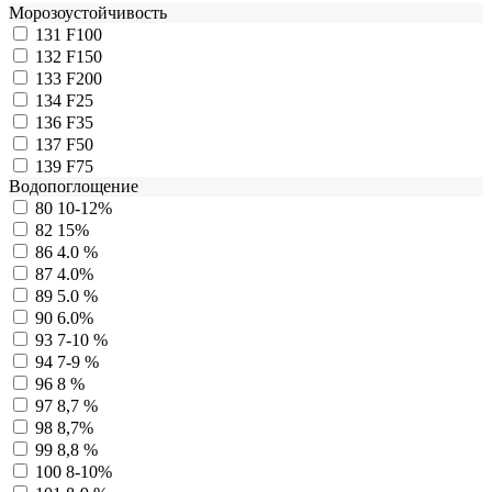
Морозоустойчивость
131
F100
132
F150
133
F200
134
F25
136
F35
137
F50
139
F75
Водопоглощение
80
10-12%
82
15%
86
4.0 %
87
4.0%
89
5.0 %
90
6.0%
93
7-10 %
94
7-9 %
96
8 %
97
8,7 %
98
8,7%
99
8,8 %
100
8-10%