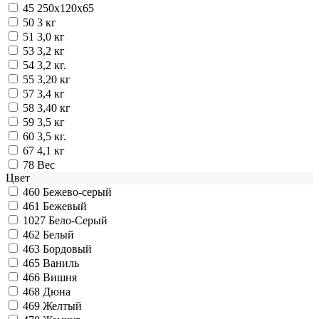
45
250х120х65
50
3 кг
51
3,0 кг
53
3,2 кг
54
3,2 кг.
55
3,20 кг
57
3,4 кг
58
3,40 кг
59
3,5 кг
60
3,5 кг.
67
4,1 кг
78
Вес
Цвет
460
Бежево-серый
461
Бежевый
1027
Бело-Серый
462
Белый
463
Бордовый
465
Ваниль
466
Вишня
468
Дюна
469
Желтый