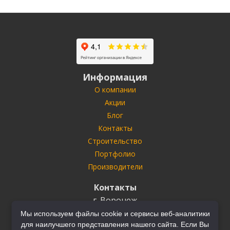
Информация
О компании
Акции
Блог
Контакты
Строительство
Портфолио
Производители
Контакты
г. Воронеж
ул. Антонова-Овсеенко
35У
Мы используем файлы cookie и сервисы веб-аналитики
Тел.
+7 (910) 732-03-22
+7 (910) 749-70-70
для наилучшего представления нашего сайта. Если Вы