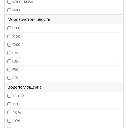
М300 - М350
М400
Морозоустойчивость
F100
F150
F200
F25
F35
F50
F75
Водопоглощение
10-12%
15%
4.0 %
4.0%