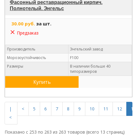
Фасонный реставрационный кирпич.
Полнотелый. Энгельс
30.00 руб.
за шт.
Предзаказ
Производитель
Энгельский завод
Морозоустойчивость
F100
Размеры
В наличии больше 40
типоразмеров
Купить
|
<
5
6
7
8
9
10
11
12
13
<
Показано с 253 по 263 из 263 товаров (всего 13 страниц)