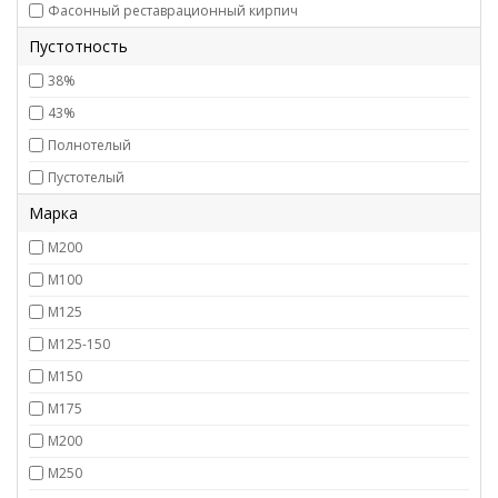
Фасонный реставрационный кирпич
Пустотность
38%
43%
Полнотелый
Пустотелый
Марка
M200
М100
М125
М125-150
М150
М175
М200
М250