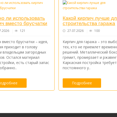
о ли использовать
Какой кирпич лучше дл
ич вместо брусчатки
строительства гаража
7.2026
121
27.07.2026
100
 вместо брусчатки – идея,
Кирпич для гаража – это выб
ая приходит в голову
тех, кто не приемлет времен
м владельцам загородных
решений. Металлический бок
ков. Остался материал
гремит, промерзает и ржавее
стройки, есть старый запас
Каркасная постройка требует
обранно..
постоянного у..
одробнее
Подробнее