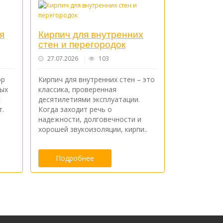
я
Кирпич для внутренних
стен и перегородок
27.07.2026
103
ор
Кирпич для внутренних стен – это
ных
классика, проверенная
с
десятилетиями эксплуатации.
т.
Когда заходит речь о
надежности, долговечности и
хорошей звукоизоляции, кирпи..
Подробнее