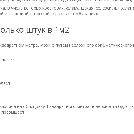
а, в числе которых крестовая, фламандская, селезская, голланд
й и тычковой стороной, в разных комбинациях.
олько штук в 1м2
 квадратном метре, можно путем несложного арифметического п
вляет:
вляет:
кирпича на облицовку 1 квадратного метра поверхности будет н
е превышает: