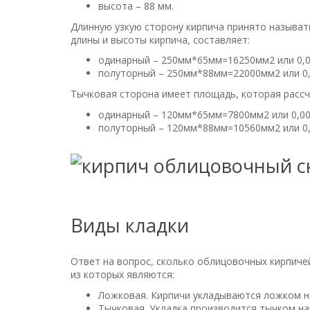
высота – 88 мм.
Длинную узкую сторону кирпича принято называ
длины и высоты кирпича, составляет:
одинарный – 250мм*65мм=16250мм2 или 0,0
полуторный – 250мм*88мм=22000мм2 или 0,
Тычковая сторона имеет площадь, которая рассч
одинарный – 120мм*65мм=7800мм2 или 0,00
полуторный – 120мм*88мм=10560мм2 или 0,
Виды кладки
Ответ на вопрос, сколько облицовочных кирпичей
из которых являются:
Ложковая. Кирпичи укладываются ложком нар
Тычковая. Укладка производится тычком на