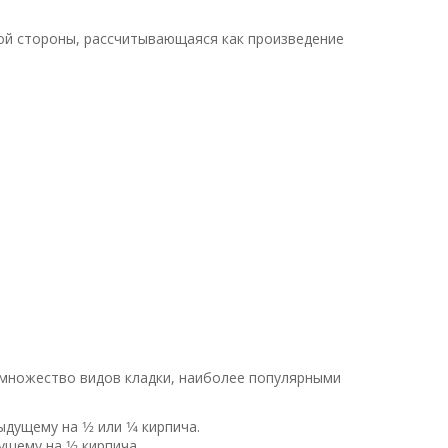
ой стороны, рассчитывающаяся как произведение
т множество видов кладки, наиболее популярными
ему на 1⁄2 или 1⁄4 кирпича.
ему на 1⁄2 кирпича.