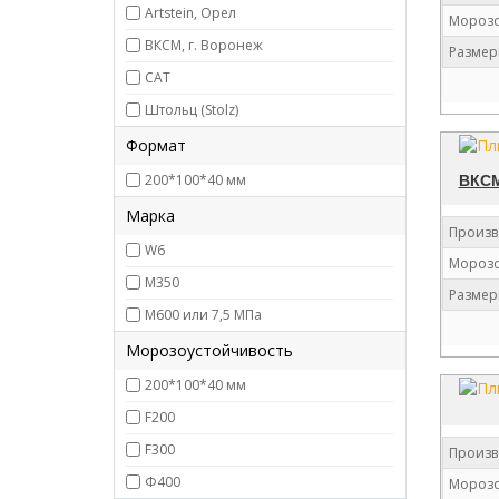
Artstein, Орел
Морозо
ВКСМ, г. Воронеж
Размер
САТ
Штольц (Stolz)
Формат
200*100*40 мм
ВКС
Марка
Произв
W6
Морозо
М350
Размер
М600 или 7,5 МПа
Морозоустойчивость
200*100*40 мм
F200
F300
Произв
Ф400
Морозо